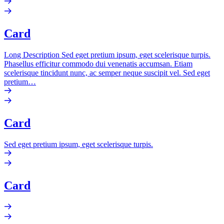
Card
Long Description Sed eget pretium ipsum, eget scelerisque turpis.
Phasellus efficitur commodo dui venenatis accumsan. Etiam
scelerisque tincidunt nunc, ac semper neque suscipit vel. Sed eget
pretium…
Card
Sed eget pretium ipsum, eget scelerisque turpis.
Card